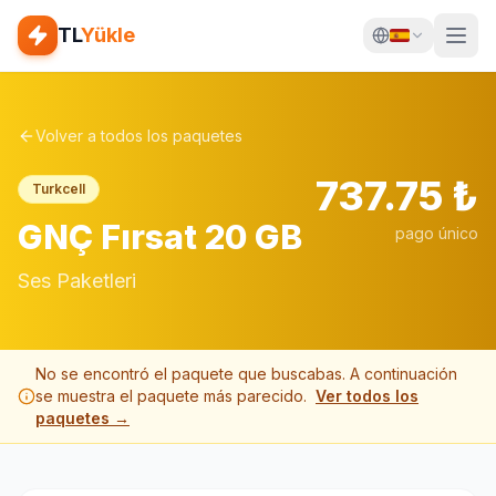
TL
Yükle
Volver a todos los paquetes
737.75
₺
Turkcell
GNÇ Fırsat 20 GB
pago único
Ses Paketleri
No se encontró el paquete que buscabas. A continuación
se muestra el paquete más parecido
.
Ver todos los
paquetes →