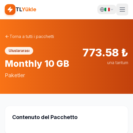
TL
Yükle
Torna a tutti i pacchetti
773.58
₺
Uluslararası
Monthly 10 GB
una tantum
Paketler
Contenuto del Pacchetto