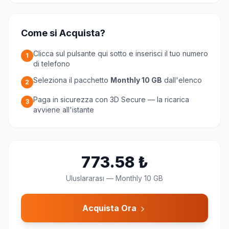
Come si Acquista?
Clicca sul pulsante qui sotto e inserisci il tuo numero
1
di telefono
Seleziona il pacchetto
Monthly 10 GB
dall'elenco
2
Paga in sicurezza con 3D Secure — la ricarica
3
avviene all'istante
773.58
₺
Uluslararası
—
Monthly 10 GB
Acquista Ora