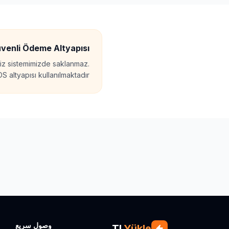
venli Ödeme Altyapısı
niz sistemimizde saklanmaz.
 altyapısı kullanılmaktadır.
وصول سريع
TL
Yükle