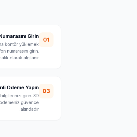
Numarasını Girin
01
ma kontör yüklemek
fon numarasını girin.
ik olarak algılanır.
nli Ödeme Yapın
03
lgilerinizi girin. 3D
e ödemeniz güvence
altındadır.