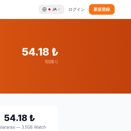
ログイン
新規登録
JA
54.18
₺
1回限り
54.18
₺
slararası
—
3.5GB Watch