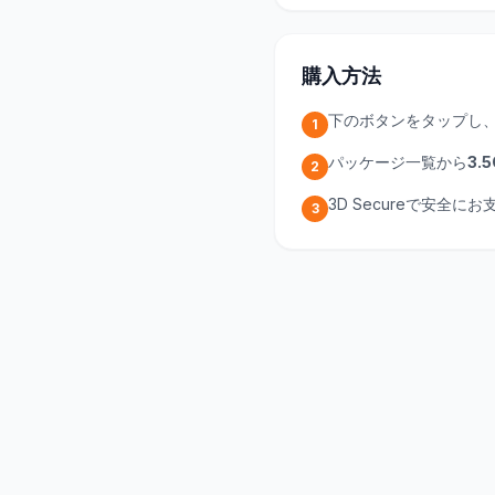
購入方法
下のボタンをタップし
1
パッケージ一覧から
3.5
2
3D Secureで安全
3