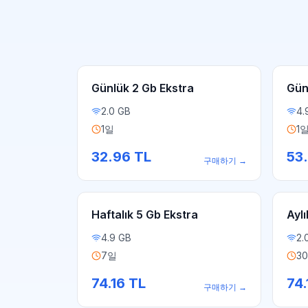
Günlük 2 Gb Ekstra
Gün
2.0 GB
4.
1일
1
32.96
TL
53
구매하기
→
Haftalık 5 Gb Ekstra
Aylı
4.9 GB
2.
7일
3
74.16
TL
74.
구매하기
→