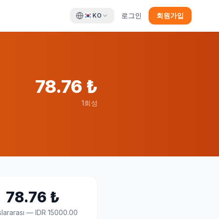
로그인
회원가입
KO
78.76
₺
1회성
78.76
₺
lararası
—
IDR 15000.00