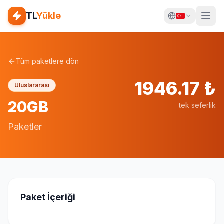
TL
Yükle
Tüm paketlere dön
1946.17
₺
Uluslararası
20GB
tek seferlik
Paketler
Paket İçeriği