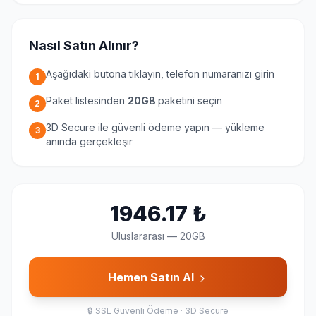
Nasıl Satın Alınır?
Aşağıdaki butona tıklayın, telefon numaranızı girin
1
Paket listesinden
20GB
paketini seçin
2
3D Secure ile güvenli ödeme yapın — yükleme
3
anında gerçekleşir
1946.17
₺
Uluslararası
—
20GB
Hemen Satın Al
🔒
SSL Güvenli Ödeme · 3D Secure