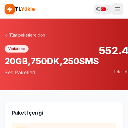
TL
Yükle
Tüm paketlere dön
552.
Vodafone
20GB,750DK,250SMS
tek sef
Ses Paketleri
Paket İçeriği