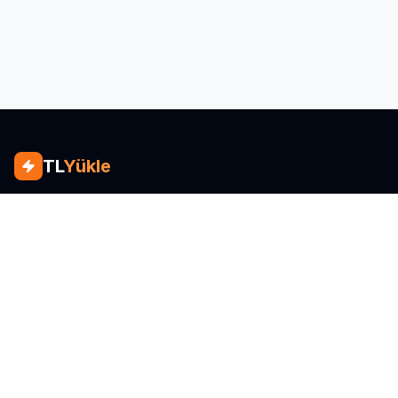
TL
Yükle
Türkiye'nin tüm operatörlerine güvenli ve
anında TL yükleme platformu.
SSL Şifreli
3D Secure
7/24 Hizmet
Hızlı Erişim
TL Yükle
Nasıl Çalışır?