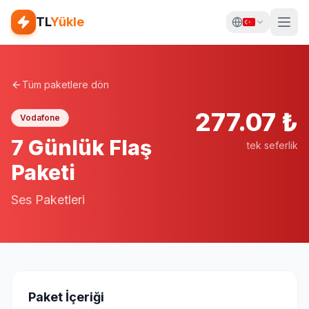
TL
Yükle
Tüm paketlere dön
277.07
₺
Vodafone
7 Günlük Flaş
tek seferlik
Paketi
Ses Paketleri
Paket İçeriği