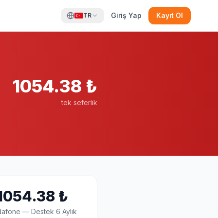
Giriş Yap
Kayıt Ol
TR
1054.38
₺
tek seferlik
1054.38
₺
dafone
—
Destek 6 Aylık