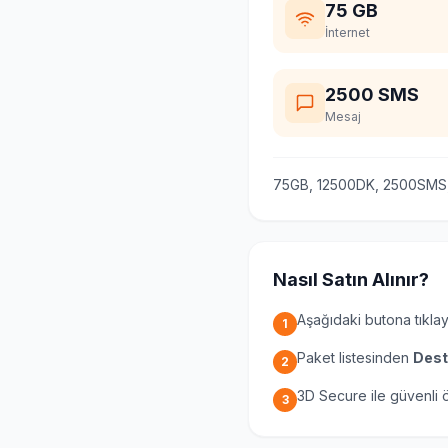
75 GB
İnternet
2500 SMS
Mesaj
75GB, 12500DK, 2500SMS, 
Nasıl Satın Alınır?
Aşağıdaki butona tıklay
1
Paket listesinden
Dest
2
3D Secure ile güvenli
3