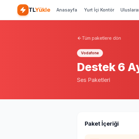
TL
Yükle
Anasayfa
Yurt İçi Kontör
Uluslara
Tüm paketlere dön
Vodafone
Destek 6 A
Ses Paketleri
Paket İçeriği