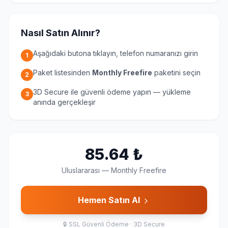
Nasıl Satın Alınır?
Aşağıdaki butona tıklayın, telefon numaranızı girin
1
Paket listesinden
Monthly Freefire
paketini seçin
2
3D Secure ile güvenli ödeme yapın — yükleme
3
anında gerçekleşir
85.64
₺
Uluslararası
—
Monthly Freefire
Hemen Satın Al
🔒
SSL Güvenli Ödeme · 3D Secure