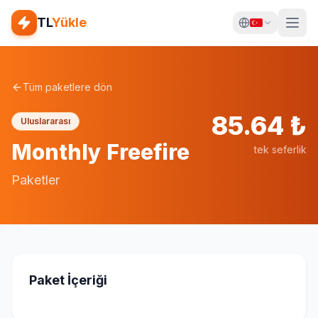
TL
Yükle
Tüm paketlere dön
85.64
₺
Uluslararası
Monthly Freefire
tek seferlik
Paketler
Paket İçeriği