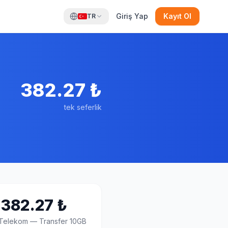
Giriş Yap
Kayıt Ol
TR
382.27
₺
tek seferlik
382.27
₺
 Telekom
—
Transfer 10GB