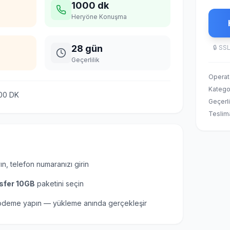
1000 dk
Heryöne Konuşma
28 gün
🔒
SSL
Geçerlilik
Operat
Katego
00 DK
Geçerli
Teslim
ın, telefon numaranızı girin
sfer 10GB
paketini seçin
 ödeme yapın — yükleme anında gerçekleşir