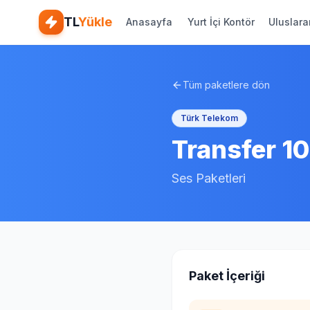
TL
Yükle
Anasayfa
Yurt İçi Kontör
Uluslara
Tüm paketlere dön
Türk Telekom
Transfer 1
Ses Paketleri
Paket İçeriği