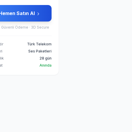
Hemen Satın Al
 Güvenli Ödeme · 3D Secure
ör
Türk Telekom
ri
Ses Paketleri
lik
28 gün
at
Anında