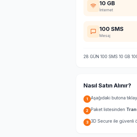
10 GB
İnternet
100 SMS
Mesaj
28 GÜN 100 SMS 10 GB 10
Nasıl Satın Alınır?
Aşağıdaki butona tıklay
1
Paket listesinden
Tran
2
3D Secure ile güvenli
3