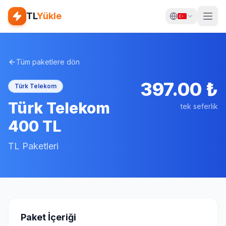
TL
Yükle
Tüm paketlere dön
397.00
₺
Türk Telekom
Türk Telekom
tek seferlik
400 TL
TL Paketleri
Paket İçeriği