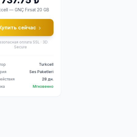
737.75
₺
cell
—
GNÇ Fırsat 20 GB
Купить сейчас
езопасная оплата SSL · 3D
Secure
тор
Turkcell
ория
Ses Paketleri
ействия
28 дн.
вка
Мгновенно