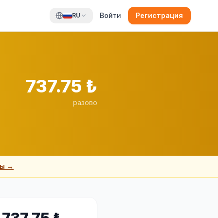
Войти
Регистрация
RU
737.75
₺
разово
ты →