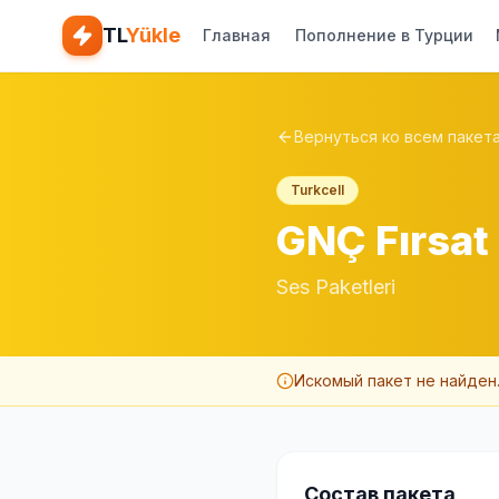
TL
Yükle
Главная
Пополнение в Турции
Вернуться ко всем пакет
Turkcell
GNÇ Fırsat
Ses Paketleri
Искомый пакет не найден
Состав пакета