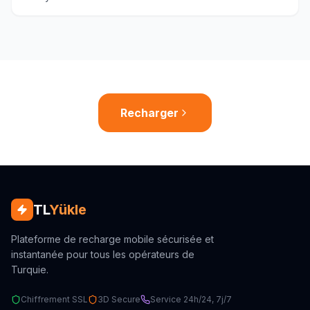
Recharger
TL
Yükle
Plateforme de recharge mobile sécurisée et
instantanée pour tous les opérateurs de
Turquie.
Chiffrement SSL
3D Secure
Service 24h/24, 7j/7