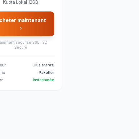
Kuota Lokal 12GB
cheter maintenant
aiement sécurisé SSL · 3D
Secure
eur
Uluslararası
rie
Paketler
on
Instantanée