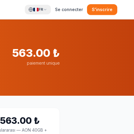
Se connecter
S'inscrire
FR
563.00
₺
paiement unique
563.00
₺
slararası
—
AON 40GB +