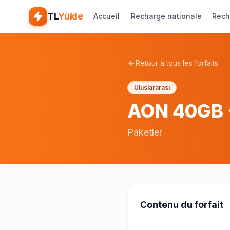
TL
Yükle
Accueil
Recharge nationale
Rech
Retour à tous les forfaits
Uluslararası
AON 40GB +
Paketler
Contenu du forfait