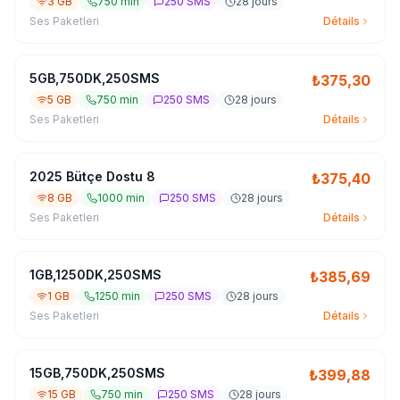
3 GB
750 min
250 SMS
28 jours
Ses Paketleri
Détails
5GB,750DK,250SMS
₺
375,30
5 GB
750 min
250 SMS
28 jours
Ses Paketleri
Détails
2025 Bütçe Dostu 8
₺
375,40
8 GB
1000 min
250 SMS
28 jours
Ses Paketleri
Détails
1GB,1250DK,250SMS
₺
385,69
1 GB
1250 min
250 SMS
28 jours
Ses Paketleri
Détails
15GB,750DK,250SMS
₺
399,88
15 GB
750 min
250 SMS
28 jours