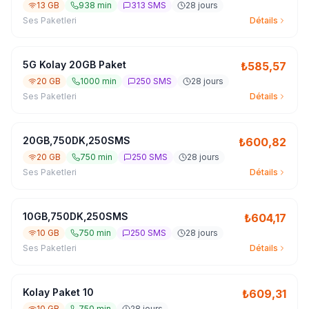
13 GB
938 min
313 SMS
28 jours
Ses Paketleri
Détails
5G Kolay 20GB Paket
₺
585,57
20 GB
1000 min
250 SMS
28 jours
Ses Paketleri
Détails
20GB,750DK,250SMS
₺
600,82
20 GB
750 min
250 SMS
28 jours
Ses Paketleri
Détails
10GB,750DK,250SMS
₺
604,17
10 GB
750 min
250 SMS
28 jours
Ses Paketleri
Détails
Kolay Paket 10
₺
609,31
10 GB
750 min
28 jours