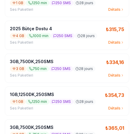
1 GB
1250 min
250 SMS
28 jours
Ses Paketleri
Détails
2025 Bütçe Dostu 4
₺
315,75
4 GB
1000 min
250 SMS
28 jours
Ses Paketleri
Détails
3GB,750DK,250SMS
₺
334,16
3 GB
750 min
250 SMS
28 jours
Ses Paketleri
Détails
1GB,1250DK,250SMS
₺
354,73
1 GB
1250 min
250 SMS
28 jours
Ses Paketleri
Détails
3GB,750DK,250SMS
₺
365,01