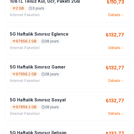
108TL Telsiz Kul, Ücr, Paketi 2GB
₺
110,73
2 GB
3 jours
İnternet Paketleri
Détails
5G Haftalik Sınırsız Eglence
₺
132,77
97656.2 GB
28 jours
İnternet Paketleri
Détails
5G Haftalik Sınırsız Gamer
₺
132,77
97656.2 GB
28 jours
İnternet Paketleri
Détails
5G Haftalik Sınırsız Sosyal
₺
132,77
97656.2 GB
28 jours
İnternet Paketleri
Détails
5G Haftalık Sınırsız İletişim
₺
132,77