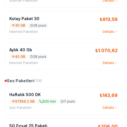
İnternet Paketleri
Détails
Kolay Paket 30
₺
913,59
30 GB
28 jours
İnternet Paketleri
Détails
Aylık 40 Gb
₺
1.070,62
40 GB
28 jours
İnternet Paketleri
Détails
Ses Paketleri
(
128
)
Haftalık 500 DK
₺
143,69
97656.2 GB
500 min
7 jours
Ses Paketleri
Détails
5G Fırsat 25 Paketi
₺
206,00