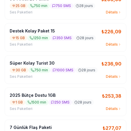
25 GB
750 min
750 SMS
28 jours
Ses Paketleri
Détails
Destek Kolay Paket 15
₺
226,09
15 GB
1250 min
350 SMS
28 jours
Ses Paketleri
Détails
Süper Kolay Turist 30
₺
236,90
30 GB
750 min
1000 SMS
28 jours
Ses Paketleri
Détails
2025 Bütçe Dostu 1GB
₺
253,38
1 GB
1500 min
250 SMS
28 jours
Ses Paketleri
Détails
7 Günlük Flaş Paketi
₺
277,07