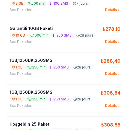
3 GB
500 min
100 SMS
7 jours
Ses Paketleri
Détails
Garantili 10GB Paketi
₺
278,10
10 GB
1000 min
250 SMS
28 jours
Ses Paketleri
Détails
1GB,1250DK,250SMS
₺
288,40
1 GB
1250 min
250 SMS
28 jours
Ses Paketleri
Détails
1GB,1250DK,250SMS
₺
306,84
1 GB
1250 min
250 SMS
28 jours
Ses Paketleri
Détails
Hoşgeldin 25 Paketi
₺
308,55