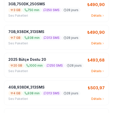
3GB,750DK,250SMS
₺
490,90
3 GB
750 min
250 SMS
28 jours
Ses Paketleri
Détails
7GB,938DK,313SMS
₺
490,90
7 GB
938 min
313 SMS
28 jours
Ses Paketleri
Détails
2025 Bütçe Dostu 20
₺
493,68
20 GB
1000 min
250 SMS
28 jours
Ses Paketleri
Détails
4GB,938DK,313SMS
₺
503,97
4 GB
938 min
313 SMS
28 jours
Ses Paketleri
Détails