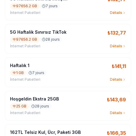
97656.2 GB
7 jours
İnternet Paketleri
Détails
5G Haftalik Sınırsız TikTok
₺
132,77
97656.2 GB
28 jours
İnternet Paketleri
Détails
Haftalık 1
₺
141,11
1 GB
7 jours
İnternet Paketleri
Détails
Hoşgeldin Ekstra 25GB
₺
143,69
25 GB
28 jours
İnternet Paketleri
Détails
162TL Telsiz Kul, Ücr, Paketi 3GB
₺
166,35