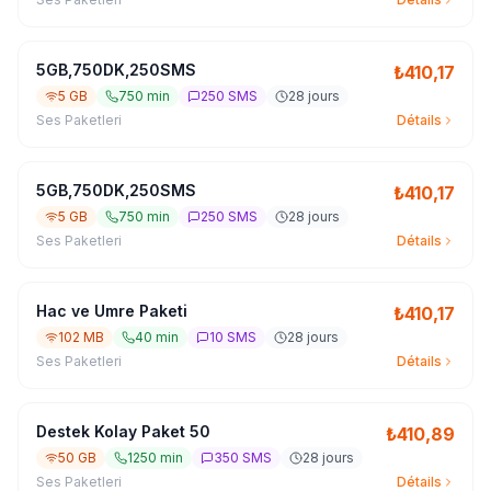
5GB,750DK,250SMS
₺
410,17
5 GB
750 min
250 SMS
28 jours
Ses Paketleri
Détails
5GB,750DK,250SMS
₺
410,17
5 GB
750 min
250 SMS
28 jours
Ses Paketleri
Détails
Hac ve Umre Paketi
₺
410,17
102 MB
40 min
10 SMS
28 jours
Ses Paketleri
Détails
Destek Kolay Paket 50
₺
410,89
50 GB
1250 min
350 SMS
28 jours
Ses Paketleri
Détails