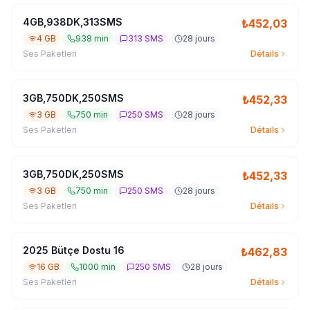
4GB,938DK,313SMS
₺
452,03
4 GB
938 min
313 SMS
28 jours
Ses Paketleri
Détails
3GB,750DK,250SMS
₺
452,33
3 GB
750 min
250 SMS
28 jours
Ses Paketleri
Détails
3GB,750DK,250SMS
₺
452,33
3 GB
750 min
250 SMS
28 jours
Ses Paketleri
Détails
2025 Bütçe Dostu 16
₺
462,83
16 GB
1000 min
250 SMS
28 jours
Ses Paketleri
Détails