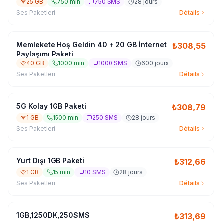
25 GB
750 min
750 SMS
28 jours
Ses Paketleri
Détails
Memlekete Hoş Geldin 40 + 20 GB İnternet
₺
308,55
Paylaşımı Paketi
40 GB
1000 min
1000 SMS
600 jours
Ses Paketleri
Détails
5G Kolay 1GB Paketi
₺
308,79
1 GB
1500 min
250 SMS
28 jours
Ses Paketleri
Détails
Yurt Dışı 1GB Paketi
₺
312,66
1 GB
15 min
10 SMS
28 jours
Ses Paketleri
Détails
1GB,1250DK,250SMS
₺
313,69