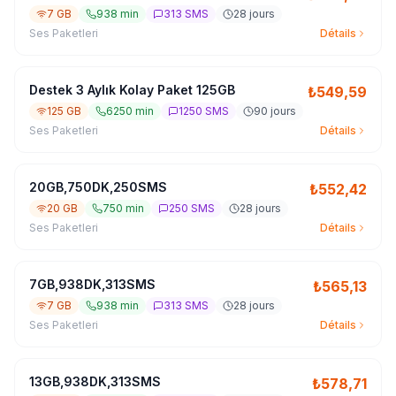
7 GB
938 min
313 SMS
28 jours
Ses Paketleri
Détails
Destek 3 Aylık Kolay Paket 125GB
₺
549,59
125 GB
6250 min
1250 SMS
90 jours
Ses Paketleri
Détails
20GB,750DK,250SMS
₺
552,42
20 GB
750 min
250 SMS
28 jours
Ses Paketleri
Détails
7GB,938DK,313SMS
₺
565,13
7 GB
938 min
313 SMS
28 jours
Ses Paketleri
Détails
13GB,938DK,313SMS
₺
578,71