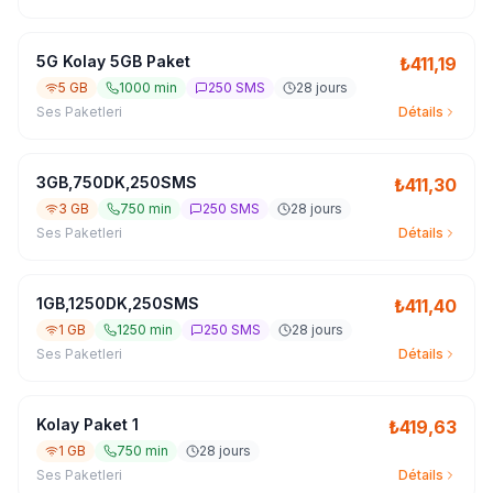
5G Kolay 5GB Paket
₺
411,19
5 GB
1000 min
250 SMS
28 jours
Ses Paketleri
Détails
3GB,750DK,250SMS
₺
411,30
3 GB
750 min
250 SMS
28 jours
Ses Paketleri
Détails
1GB,1250DK,250SMS
₺
411,40
1 GB
1250 min
250 SMS
28 jours
Ses Paketleri
Détails
Kolay Paket 1
₺
419,63
1 GB
750 min
28 jours
Ses Paketleri
Détails