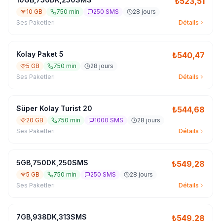
₺
523,51
10 GB
750 min
250 SMS
28 jours
Ses Paketleri
Détails
Kolay Paket 5
₺
540,47
5 GB
750 min
28 jours
Ses Paketleri
Détails
Süper Kolay Turist 20
₺
544,68
20 GB
750 min
1000 SMS
28 jours
Ses Paketleri
Détails
5GB,750DK,250SMS
₺
549,28
5 GB
750 min
250 SMS
28 jours
Ses Paketleri
Détails
7GB,938DK,313SMS
₺
549,28