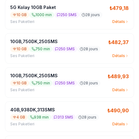
5G Kolay 10GB Paket
₺
479,18
10 GB
1000 min
250 SMS
28 jours
Ses Paketleri
Détails
10GB,750DK,250SMS
₺
482,37
10 GB
750 min
250 SMS
28 jours
Ses Paketleri
Détails
10GB,750DK,250SMS
₺
489,93
10 GB
750 min
250 SMS
28 jours
Ses Paketleri
Détails
4GB,938DK,313SMS
₺
490,90
4 GB
938 min
313 SMS
28 jours
Ses Paketleri
Détails